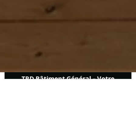
TRD Bâtiment Général – Votre
entreprise tous corps d'état à Sens
Depuis plus de 8 ans, TRD Bâtiment Général
accompagne vos projets de rénovation à Sens et
ses environs. Notre savoir-faire en tant
qu'entreprise tous corps d'état nous permet de
gérer l'ensemble de vos travaux, pour des
réalisations solides, soignées et fidèles à vos