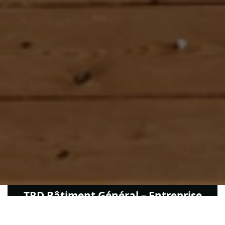
TRD Bâtiment Général – Entreprise
de rénovation à Sézanne,
spécialiste tous corps d’état