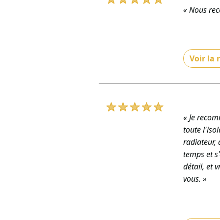
« Nous rec
Voir la
« Un immen
vous ait p
TCE »
De TRD BÂT
« Je recom
toute l'iso
radiateur,
temps et s'
détail, et
vous. »