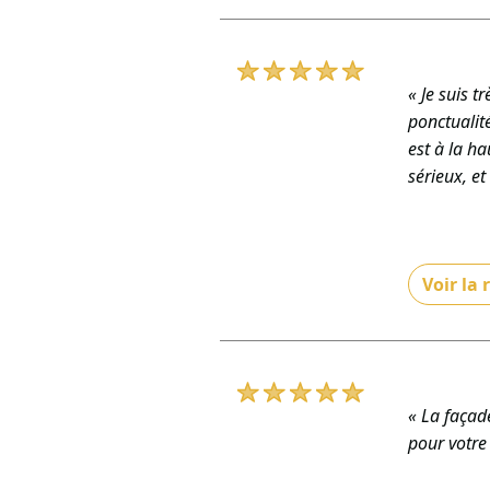
notre trava
BÂTIMENT 
De TRD BÂT
« Je suis t
ponctualité
est à la h
sérieux, et
Voir la
« Bonjour 
vos attent
belle réco
De TRD BÂT
« La façade
pour votre 