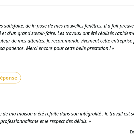
il ait répondu à vos attentes. Au plaisir de collaborer à nouveau
GÉNÉRAL TCE. »
IMENT GÉNÉRAL TCE - Le 16/08/2025
rès satisfaite, de la pose de mes nouvelles fenêtres. Il a fait preu
 et d'un grand savoir-faire. Les travaux ont été réalisés rapideme
auteur de mes attentes. Je recommande vivement cette entreprise p
 sa patience. Merci encore pour cette belle prestation ! »
 réponse
! Un grand merci pour votre retour si positif ! Nous sommes ravi
es et que vous soyez satisfaite de vos nouvelles fenêtres. Votre 
mpense. L’équipe TRD BÂTIMENT GÉNÉRAL TCE. »
IMENT GÉNÉRAL TCE - Le 06/06/2025
 de ma maison a été refaite dans son intégralité : le travail est s
professionnalisme et le respect des délais. »
D