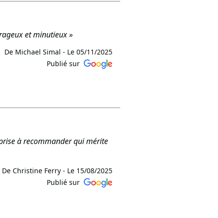
qu’à la fin du chantier. Votre
ÂTIMENT GÉNÉRAL TCE »
urageux et minutieux »
De Michael Simal -
Le 05/11/2025
Publié sur
s ravis que la qualité, le sérieux
ccompagner à nouveau. L’équipe
treprise à recommander qui mérite
De Christine Ferry -
Le 15/08/2025
Publié sur
ureuses ! Nous sommes ravis que