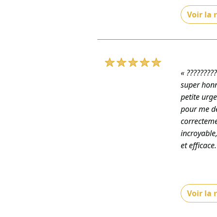
Voir la
« Un grand
répondre r
GÉNÉRAL T
De TRD BÂT
« ????????
super honnê
petite urge
pour me dé
correcteme
incroyable
et efficac
Voir la
« Un immen