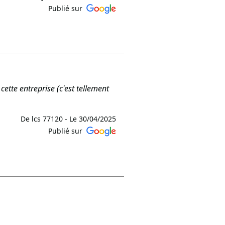
Publié sur
 travail ! Nous sommes ravis que
 à vos attentes. Au plaisir de
L TCE. »
cette entreprise (c'est tellement
De lcs 77120 -
Le 30/04/2025
Publié sur