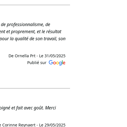
 avec vous. L'équipe TRD
ve de professionnalisme, de
nt et proprement, et le résultat
our la qualité de son travail, son
De Ornella Prt -
Le 31/05/2025
Publié sur
s que nos services aient répondu à
recommandation est notre plus
oigné et fait avec goût. Merci
e Corinne Reynaert -
Le 29/05/2025