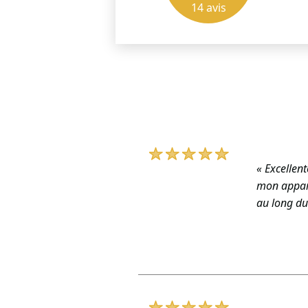
14
avis
« Excellent
mon appart
au long du