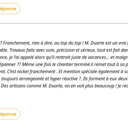
 réponse
 merci pour votre retour positif et votre recommandation ! Nous
apidement à votre demande et d’avoir été à la hauteur de vos at
CE »
IMENT GÉNÉRAL TCE - Le 14/11/2025
?? Franchement, rien à dire, au top du top ! M. Duarte est un vra
te. Travaux faits avec soin, précision et sérieux, tout est fait dan
nce, je l’ai appelé alors qu’il rentrait juste de vacances… et malgr
panner ?? Même une fois le chantier terminé.il remet tout à sa pl
nt. C’est nickel franchement . Et mention spéciale également à sa
, toujours arrangeante et hyper réactive ?. Ils forment à eux de
e. Des artisans comme M. Duarte, on en voit plus beaucoup ! Je 
 réponse
se merci pour votre retour si enthousiaste et motivant ! Nous s