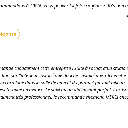
ommandons à 100%. Vous pouvez lui faire confiance. Très bon tra
D
 réponse
se merci pour votre recommandation et votre confiance ! Nous 
leinement satisfait. Au plaisir de vous accompagner à nouveau.
IMENT GÉNÉRAL TCE - Le 29/05/2026
mande chaudement cette entreprise ! Suite à l'achat d'un studio à 
lation par l'intérieur, installé une douche, installé une kitchenett
 du carrelage dans la salle de bain et du parquet partout ailleur
est terminé en avance. Le suivi au quotidien était parfait. L'artisa
 vraiment très professionnel. Je recommande vivement. MERCI encore