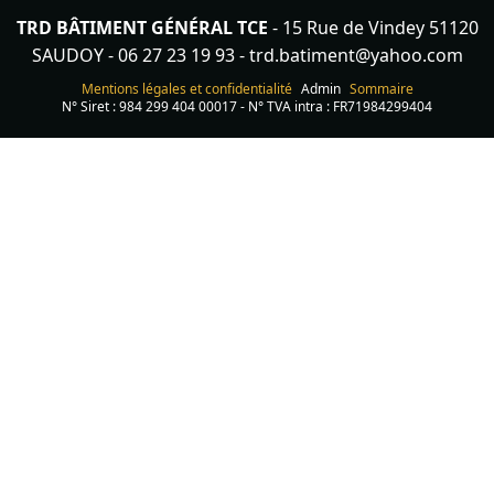
TRD BÂTIMENT GÉNÉRAL TCE
- 15 Rue de Vindey 51120
SAUDOY -
06 27 23 19 93
-
trd.batiment@yahoo.com
Mentions légales et confidentialité
Admin
Sommaire
N° Siret : 984 299 404 00017 - N° TVA intra : FR71984299404